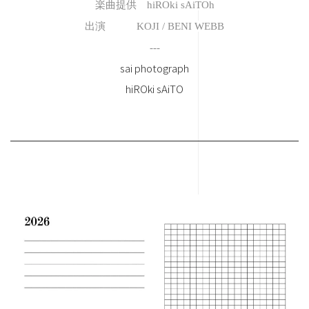
楽曲提供 hiROki sAiTOh
出演 KOJI / BENI WEBB
---
sai photograph
hiROki sAiTO