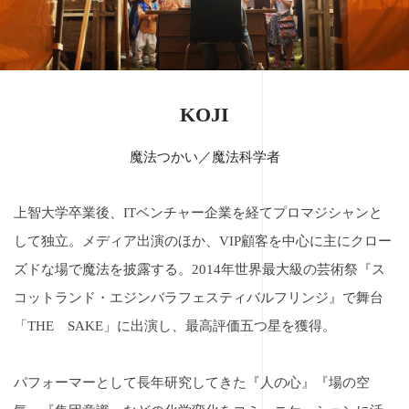
KOJI
魔法つかい／魔法科学者
上智大学卒業後、ITベンチャー企業を経てプロマジシャンと
して独立。メディア出演のほか、VIP顧客を中心に主にクロー
ズドな場で魔法を披露する。
2014年世界最大級の芸術祭『ス
コットランド・エジンバラフェスティバルフリンジ』で舞台
「THE SAKE」に出演し、最高評価五つ星を獲得。
パフォーマーとして長年研究してきた『人の心』『場の空